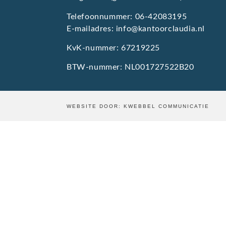
Telefoonnummer: 06-42083195
E-mailadres:
info@kantoorclaudia.nl
KvK-nummer: 67219225
BTW-nummer: NL001727522B20
WEBSITE DOOR:
KWEBBEL COMMUNICATIE