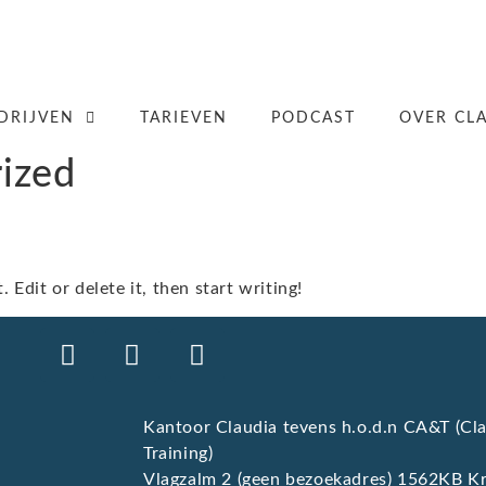
DRIJVEN
TARIEVEN
PODCAST
OVER CL
ized
Edit or delete it, then start writing!
Kantoor Claudia tevens h.o.d.n CA&T (Cla
Training)
Vlagzalm 2 (geen bezoekadres) 1562KB 